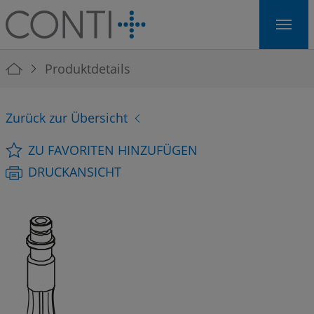
Skip to main navigation
Skip to main content
Skip to page footer
You are here:
Produktdetails
Zurück zur Übersicht
ZU FAVORITEN HINZUFÜGEN
DRUCKANSICHT