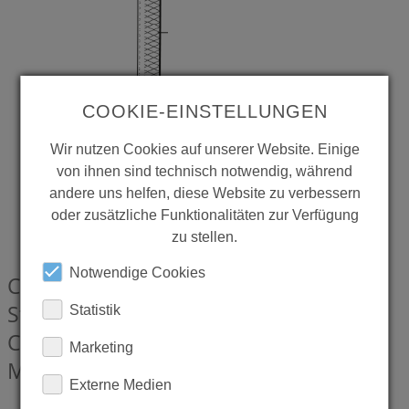
COOKIE-EINSTELLUNGEN
Wir nutzen Cookies auf unserer Website. Einige
von ihnen sind technisch notwendig, während
andere uns helfen, diese Website zu verbessern
oder zusätzliche Funktionalitäten zur Verfügung
zu stellen.
Notwendige Cookies
CONTI+ Druckschlauch mit
Steckanschluss EU, Länge 350 mm, für
Statistik
CONTI+ lino AS L13 mit Warmwasser-
Marketing
Markierung
CONZ8939133
Externe Medien