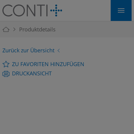
Skip to main navigation
Skip to main content
Skip to page footer
You are here:
Produktdetails
Zurück zur Übersicht
ZU FAVORITEN HINZUFÜGEN
DRUCKANSICHT