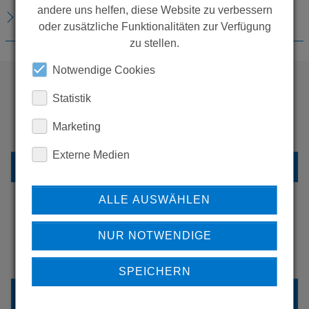
andere uns helfen, diese Website zu verbessern
DOWNLOADS
oder zusätzliche Funktionalitäten zur Verfügung
zu stellen.
Notwendige Cookies
Statistik
WOLLEN SIE MEHR
Marketing
PRODUKTE SEHEN?
Externe Medien
ZURÜCK ZUR ÜBERSICHT
ALLE AUSWÄHLEN
ERFAHREN SIE MEHR ÜBER
NUR NOTWENDIGE
UNSERE REFERENZEN
SPEICHERN
REFERENZEN