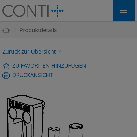
Skip to main navigation
Skip to main content
Skip to page footer
You are here:
Produktdetails
Zurück zur Übersicht
ZU FAVORITEN HINZUFÜGEN
DRUCKANSICHT