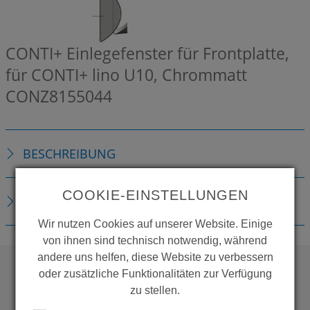
CONTI+ Einlegefenster für Frontplatte,
für CONTI+ lino U10, Chrommatt
CONZ8155044
BESCHREIBUNG
COOKIE-EINSTELLUNGEN
DOWNLOADS
Wir nutzen Cookies auf unserer Website. Einige
von ihnen sind technisch notwendig, während
andere uns helfen, diese Website zu verbessern
oder zusätzliche Funktionalitäten zur Verfügung
zu stellen.
WOLLEN SIE MEHR