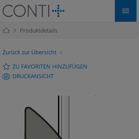
Skip to main navigation
Skip to main content
Skip to page footer
You are here:
Produktdetails
Zurück zur Übersicht
ZU FAVORITEN HINZUFÜGEN
DRUCKANSICHT