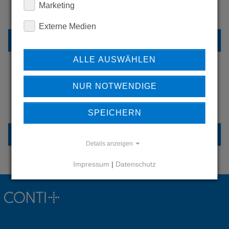
Marketing
UNSERE REFERENZEN
Externe Medien
REFERENZEN
ALLE AUSWÄHLEN
NUR NOTWENDIGE
HABEN SIE FRAGEN?
KONTAKTIEREN SIE UNS
SPEICHERN
KONTAKT
Details anzeigen
Impressum
|
Datenschutz