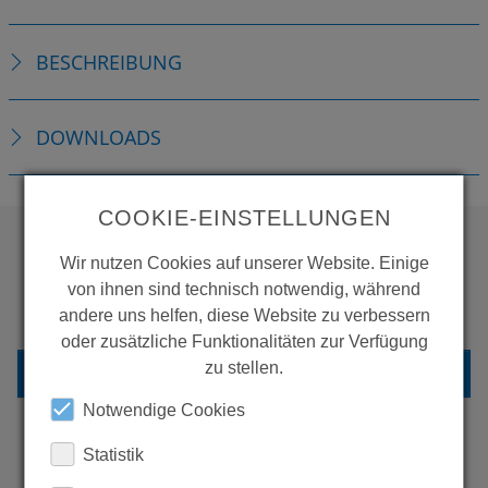
BESCHREIBUNG
DOWNLOADS
COOKIE-EINSTELLUNGEN
Wir nutzen Cookies auf unserer Website. Einige
WOLLEN SIE MEHR
von ihnen sind technisch notwendig, während
PRODUKTE SEHEN?
andere uns helfen, diese Website zu verbessern
oder zusätzliche Funktionalitäten zur Verfügung
zu stellen.
ZURÜCK ZUR ÜBERSICHT
Notwendige Cookies
Statistik
ERFAHREN SIE MEHR ÜBER