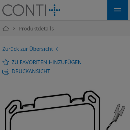
Skip to main navigation
Skip to main content
Skip to page footer
You are here:
Produktdetails
Zurück zur Übersicht
ZU FAVORITEN HINZUFÜGEN
DRUCKANSICHT