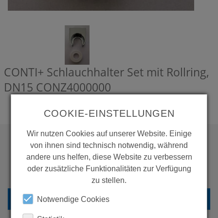
CONTI+ Schlauchhalter Set mit Rollring,
DN15
CONZ4000000
COOKIE-EINSTELLUNGEN
Wir nutzen Cookies auf unserer Website. Einige
von ihnen sind technisch notwendig, während
andere uns helfen, diese Website zu verbessern
WOLLEN SIE MEHR
oder zusätzliche Funktionalitäten zur Verfügung
PRODUKTE SEHEN?
zu stellen.
ZURÜCK ZUR ÜBERSICHT
Notwendige Cookies