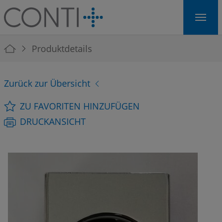
Skip to main navigation
Skip to main content
Skip to page footer
You are here:
Produktdetails
Zurück zur Übersicht
ZU FAVORITEN HINZUFÜGEN
DRUCKANSICHT