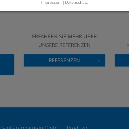
Impressum
|
Datenschutz
ERFAHREN SIE MEHR ÜBER
UNSERE REFERENZEN
REFERENZEN
 Sanitärarmaturen GmbH
Produkte