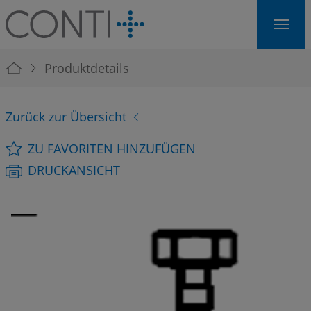
Skip to main navigation
Skip to main content
Skip to page footer
You are here:
Produktdetails
Zurück zur Übersicht
ZU FAVORITEN HINZUFÜGEN
DRUCKANSICHT