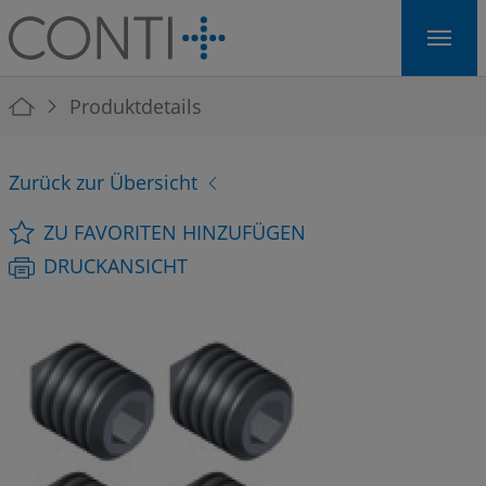
Skip to main navigation
Skip to main content
Skip to page footer
You are here:
Produktdetails
Zurück zur Übersicht
ZU FAVORITEN HINZUFÜGEN
DRUCKANSICHT