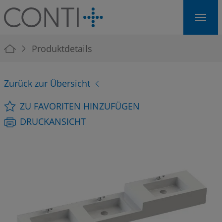
Skip to main navigation
Skip to main content
Skip to page footer
You are here:
Produktdetails
Zurück zur Übersicht
ZU FAVORITEN HINZUFÜGEN
DRUCKANSICHT