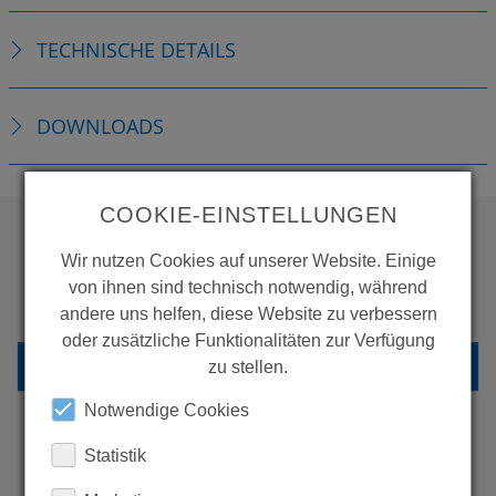
TECHNISCHE DETAILS
DOWNLOADS
COOKIE-EINSTELLUNGEN
Wir nutzen Cookies auf unserer Website. Einige
WOLLEN SIE MEHR
von ihnen sind technisch notwendig, während
PRODUKTE SEHEN?
andere uns helfen, diese Website zu verbessern
oder zusätzliche Funktionalitäten zur Verfügung
ZURÜCK ZUR ÜBERSICHT
zu stellen.
Notwendige Cookies
Statistik
ERFAHREN SIE MEHR ÜBER