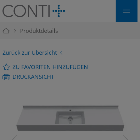
Skip to main navigation
Skip to main content
Skip to page footer
You are here:
Produktdetails
Zurück zur Übersicht
ZU FAVORITEN HINZUFÜGEN
DRUCKANSICHT