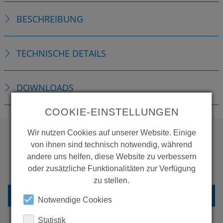
BESCHREIBUNG
TECHNISCHE DETAILS
DOWNLOADS
COOKIE-EINSTELLUNGEN
Wir nutzen Cookies auf unserer Website. Einige
von ihnen sind technisch notwendig, während
WOLLEN SIE MEHR
andere uns helfen, diese Website zu verbessern
PRODUKTE SEHEN?
oder zusätzliche Funktionalitäten zur Verfügung
zu stellen.
ZURÜCK ZUR ÜBERSICHT
Notwendige Cookies
Statistik