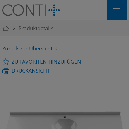
Skip to main navigation
Skip to main content
Skip to page footer
You are here:
Produktdetails
Zurück zur Übersicht
ZU FAVORITEN HINZUFÜGEN
DRUCKANSICHT