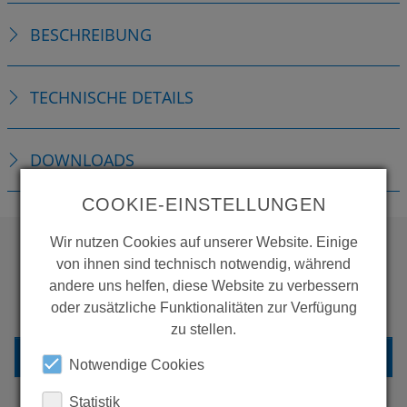
BESCHREIBUNG
TECHNISCHE DETAILS
DOWNLOADS
COOKIE-EINSTELLUNGEN
Wir nutzen Cookies auf unserer Website. Einige
von ihnen sind technisch notwendig, während
WOLLEN SIE MEHR
andere uns helfen, diese Website zu verbessern
PRODUKTE SEHEN?
oder zusätzliche Funktionalitäten zur Verfügung
zu stellen.
ZURÜCK ZUR ÜBERSICHT
Notwendige Cookies
Statistik