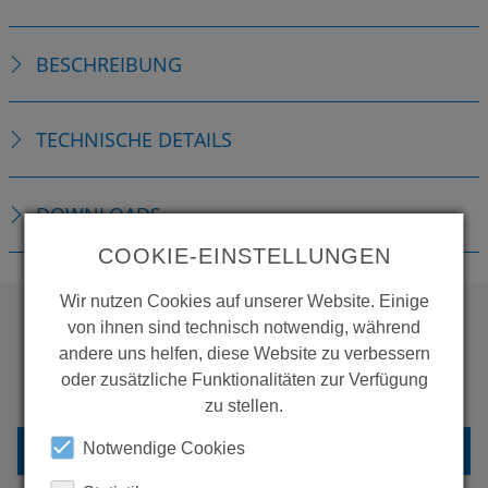
BESCHREIBUNG
TECHNISCHE DETAILS
DOWNLOADS
COOKIE-EINSTELLUNGEN
Wir nutzen Cookies auf unserer Website. Einige
von ihnen sind technisch notwendig, während
andere uns helfen, diese Website zu verbessern
WOLLEN SIE MEHR
oder zusätzliche Funktionalitäten zur Verfügung
PRODUKTE SEHEN?
zu stellen.
ZURÜCK ZUR ÜBERSICHT
Notwendige Cookies