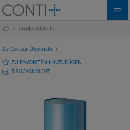
Skip to main navigation
Skip to main content
Skip to page footer
You are here:
Produktdetails
Zurück zur Übersicht
ZU FAVORITEN HINZUFÜGEN
DRUCKANSICHT