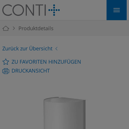
Skip to main navigation
Skip to main content
Skip to page footer
You are here:
Produktdetails
Zurück zur Übersicht
ZU FAVORITEN HINZUFÜGEN
DRUCKANSICHT