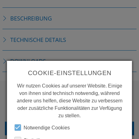
BESCHREIBUNG
TECHNISCHE DETAILS
DOWNLOADS
COOKIE-EINSTELLUNGEN
Wir nutzen Cookies auf unserer Website. Einige
von ihnen sind technisch notwendig, während
andere uns helfen, diese Website zu verbessern
WOLLEN SIE MEHR
oder zusätzliche Funktionalitäten zur Verfügung
PRODUKTE SEHEN?
zu stellen.
ZURÜCK ZUR ÜBERSICHT
Notwendige Cookies