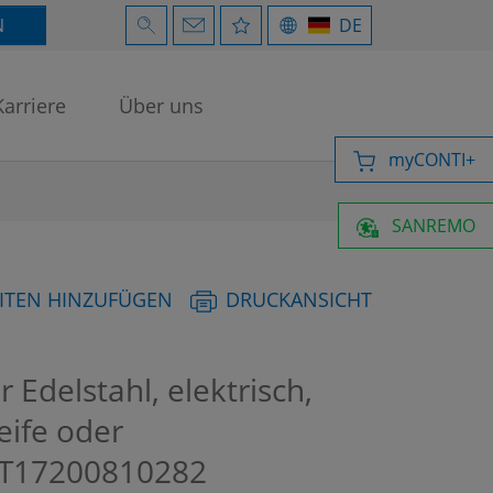
N
DE
Karriere
Über uns
myCONTI+
SANREMO
ITEN HINZUFÜGEN
DRUCKANSICHT
Edelstahl, elektrisch,
eife oder
T17200810282