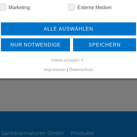
Marketing
Externe Medien
ALLE AUSWÄHLEN
ERFAHREN SIE MEHR ÜBER
UNSERE REFERENZEN
NUR NOTWENDIGE
SPEICHERN
REFERENZEN
Details anzeigen
Impressum
|
Datenschutz
 Sanitärarmaturen GmbH
Produkte