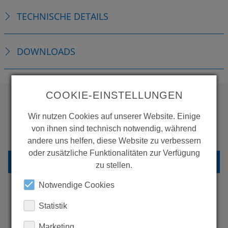
TECHNISCHE DETAILS
DOWNLOADS
COOKIE-EINSTELLUNGEN
Wir nutzen Cookies auf unserer Website. Einige
WOLLEN SIE MEHR
von ihnen sind technisch notwendig, während
PRODUKTE SEHEN?
andere uns helfen, diese Website zu verbessern
oder zusätzliche Funktionalitäten zur Verfügung
ZURÜCK ZUR ÜBERSICHT
zu stellen.
Notwendige Cookies
Statistik
ERFAHREN SIE MEHR ÜBER
Marketing