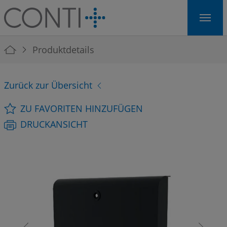
Skip to main navigation
Skip to main content
Skip to page footer
You are here:
Produktdetails
Zurück zur Übersicht
ZU FAVORITEN HINZUFÜGEN
DRUCKANSICHT