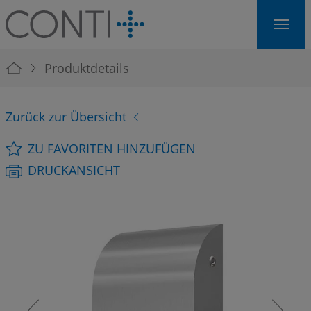
Skip to main navigation
Skip to main content
Skip to page footer
You are here:
Produktdetails
Zurück zur Übersicht
ZU FAVORITEN HINZUFÜGEN
DRUCKANSICHT