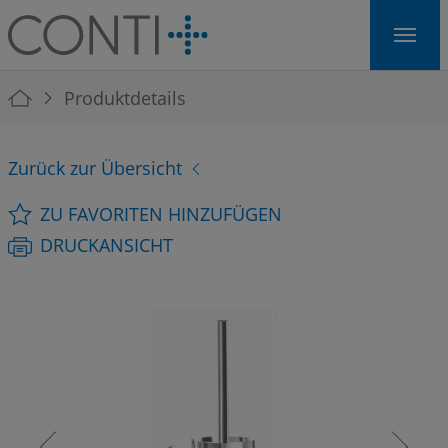
Skip to main navigation
Skip to main content
Skip to page footer
You are here:
Produktdetails
Zurück zur Übersicht
ZU FAVORITEN HINZUFÜGEN
DRUCKANSICHT