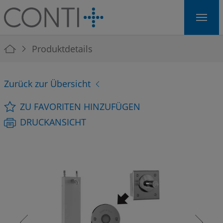
Skip to main navigation
Skip to main content
Skip to page footer
You are here:
Produktdetails
Zurück zur Übersicht
ZU FAVORITEN HINZUFÜGEN
DRUCKANSICHT