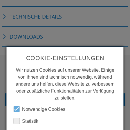
TECHNISCHE DETAILS
DOWNLOADS
COOKIE-EINSTELLUNGEN
Wir nutzen Cookies auf unserer Website. Einige
WOLLEN SIE MEHR
von ihnen sind technisch notwendig, während
PRODUKTE SEHEN?
andere uns helfen, diese Website zu verbessern
oder zusätzliche Funktionalitäten zur Verfügung
zu stellen.
ZURÜCK ZUR ÜBERSICHT
Notwendige Cookies
Statistik
ERFAHREN SIE MEHR ÜBER