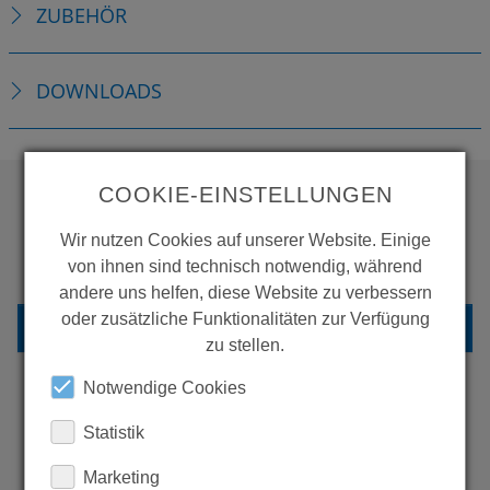
ZUBEHÖR
DOWNLOADS
COOKIE-EINSTELLUNGEN
WOLLEN SIE MEHR
Wir nutzen Cookies auf unserer Website. Einige
PRODUKTE SEHEN?
von ihnen sind technisch notwendig, während
andere uns helfen, diese Website zu verbessern
oder zusätzliche Funktionalitäten zur Verfügung
ZURÜCK ZUR ÜBERSICHT
zu stellen.
Notwendige Cookies
Statistik
ERFAHREN SIE MEHR ÜBER
UNSERE REFERENZEN
Marketing