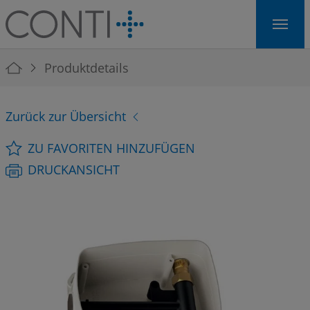
Skip to main navigation
Skip to main content
Skip to page footer
You are here:
Produktdetails
Zurück zur Übersicht
ZU FAVORITEN HINZUFÜGEN
DRUCKANSICHT