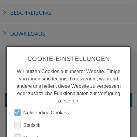
BESCHREIBUNG
DOWNLOADS
COOKIE-EINSTELLUNGEN
Wir nutzen Cookies auf unserer Website. Einige
WOLLEN SIE MEHR
von ihnen sind technisch notwendig, während
PRODUKTE SEHEN?
andere uns helfen, diese Website zu verbessern
oder zusätzliche Funktionalitäten zur Verfügung
ZURÜCK ZUR ÜBERSICHT
zu stellen.
Notwendige Cookies
Statistik
ERFAHREN SIE MEHR ÜBER