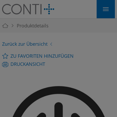
Skip to main navigation
Skip to main content
Skip to page footer
You are here:
Produktdetails
Zurück zur Übersicht
ZU FAVORITEN HINZUFÜGEN
DRUCKANSICHT