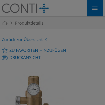
Skip to main navigation
Skip to main content
Skip to page footer
You are here:
Produktdetails
Zurück zur Übersicht
ZU FAVORITEN HINZUFÜGEN
DRUCKANSICHT