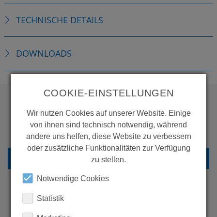
TECHNISCHE DETAILS
DOWNLOADS
COOKIE-EINSTELLUNGEN
Wir nutzen Cookies auf unserer Website. Einige
WOLLEN SIE MEHR
von ihnen sind technisch notwendig, während
PRODUKTE SEHEN?
andere uns helfen, diese Website zu verbessern
oder zusätzliche Funktionalitäten zur Verfügung
ZURÜCK ZUR ÜBERSICHT
zu stellen.
Notwendige Cookies
Statistik
ERFAHREN SIE MEHR ÜBER