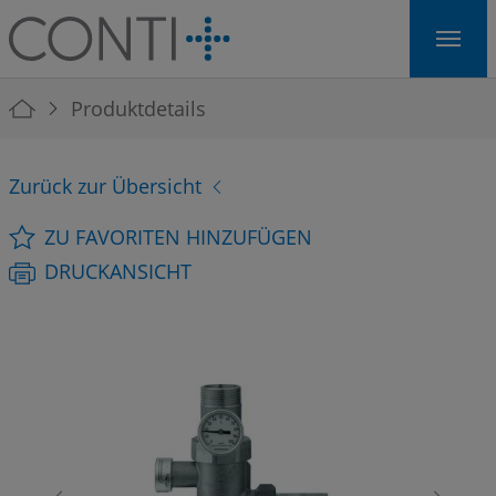
Skip to main navigation
Skip to main content
Skip to page footer
You are here:
Produktdetails
Zurück zur Übersicht
ZU FAVORITEN HINZUFÜGEN
DRUCKANSICHT