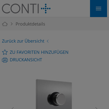
Skip to main navigation
Skip to main content
Skip to page footer
You are here:
Produktdetails
Zurück zur Übersicht
ZU FAVORITEN HINZUFÜGEN
DRUCKANSICHT