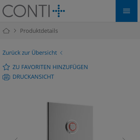
Skip to main navigation
Skip to main content
Skip to page footer
You are here:
Produktdetails
Zurück zur Übersicht
ZU FAVORITEN HINZUFÜGEN
DRUCKANSICHT