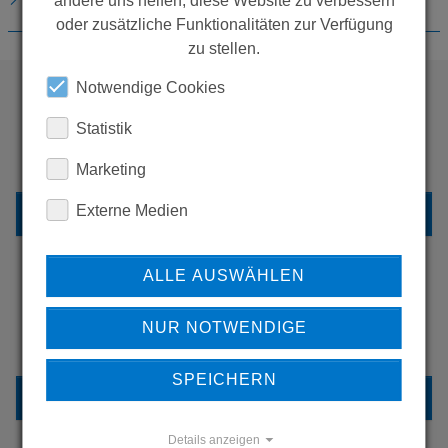
andere uns helfen, diese Website zu verbessern
oder zusätzliche Funktionalitäten zur Verfügung
zu stellen.
Notwendige Cookies
WOLLEN SIE MEHR
Statistik
PRODUKTE SEHEN?
Marketing
Externe Medien
ZURÜCK ZUR ÜBERSICHT
ALLE AUSWÄHLEN
ERFAHREN SIE MEHR ÜBER
NUR NOTWENDIGE
UNSERE REFERENZEN
SPEICHERN
REFERENZEN
Details anzeigen