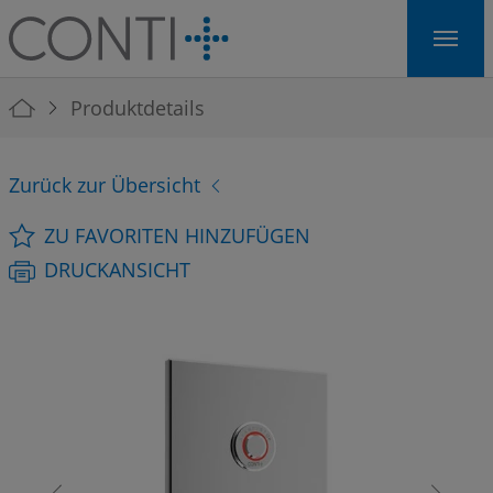
Skip to main navigation
Skip to main content
Skip to page footer
You are here:
Produktdetails
Zurück zur Übersicht
ZU FAVORITEN HINZUFÜGEN
DRUCKANSICHT