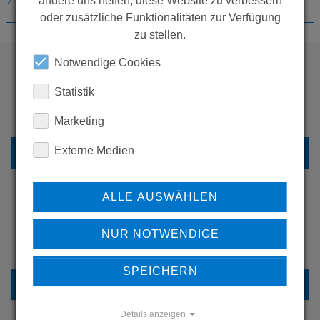
andere uns helfen, diese Website zu verbessern
oder zusätzliche Funktionalitäten zur Verfügung
zu stellen.
Notwendige Cookies
WOLLEN SIE MEHR
Statistik
PRODUKTE SEHEN?
Marketing
Externe Medien
ZURÜCK ZUR ÜBERSICHT
ALLE AUSWÄHLEN
ERFAHREN SIE MEHR ÜBER
NUR NOTWENDIGE
UNSERE REFERENZEN
SPEICHERN
REFERENZEN
Details anzeigen