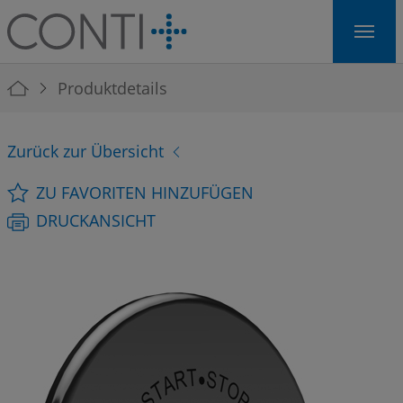
Skip to main navigation
Skip to main content
Skip to page footer
You are here:
Produktdetails
Zurück zur Übersicht
ZU FAVORITEN HINZUFÜGEN
DRUCKANSICHT