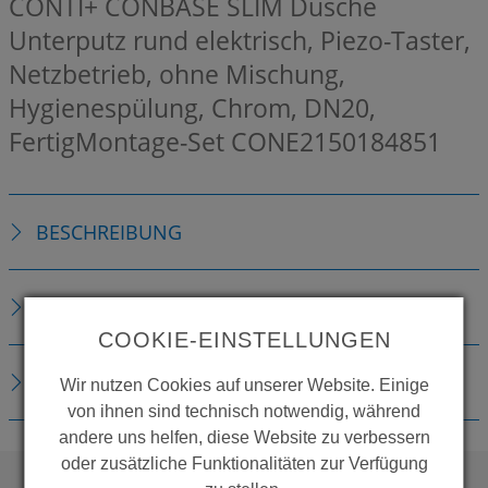
CONTI+ CONBASE SLIM Dusche
Unterputz rund elektrisch, Piezo-Taster,
Netzbetrieb, ohne Mischung,
Hygienespülung, Chrom, DN20,
FertigMontage-Set
CONE2150184851
BESCHREIBUNG
TECHNISCHE DETAILS
COOKIE-EINSTELLUNGEN
DOWNLOADS
Wir nutzen Cookies auf unserer Website. Einige
von ihnen sind technisch notwendig, während
andere uns helfen, diese Website zu verbessern
oder zusätzliche Funktionalitäten zur Verfügung