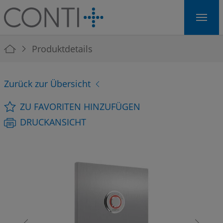
Skip to main navigation
Skip to main content
Skip to page footer
You are here:
Produktdetails
Zurück zur Übersicht
ZU FAVORITEN HINZUFÜGEN
DRUCKANSICHT