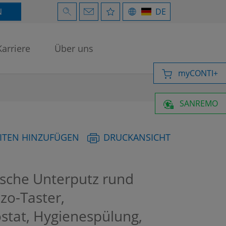
N
DE
Karriere
Über uns
myCONTI+
SANREMO
ITEN HINZUFÜGEN
DRUCKANSICHT
che Unterputz rund
ezo-Taster,
stat, Hygienespülung,