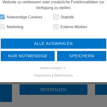
ERSATZTEILE
Website zu verbessern oder zusätzliche Funktionalitäten zur
Verfügung zu stellen.
Notwendige Cookies
Statistik
DOWNLOADS
Marketing
Externe Medien
ALLE AUSWÄHLEN
NUR NOTWENDIGE
SPEICHERN
Details anzeigen
ERFAHREN SIE MEHR ÜBER
Impressum
|
Datenschutz
UNSERE REFERENZEN
REFERENZEN