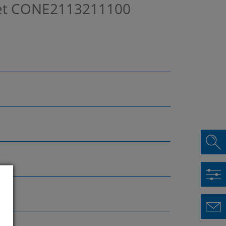
et
CONE2113211100