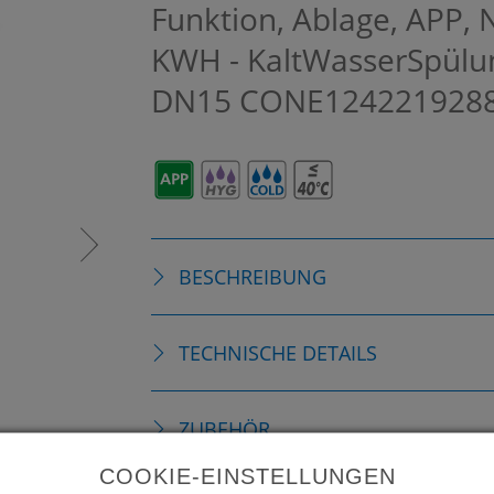
Funktion, Ablage, APP, 
KWH - KaltWasserSpülu
DN15
CONE124221928
BESCHREIBUNG
TECHNISCHE DETAILS
ZUBEHÖR
COOKIE-EINSTELLUNGEN