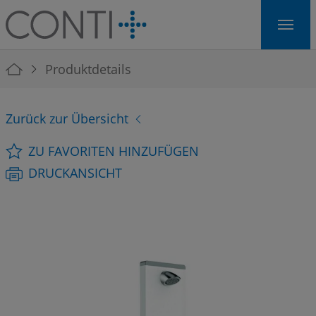
Skip to main navigation
Skip to main content
Skip to page footer
You are here:
Produktdetails
Zurück zur Übersicht
ZU FAVORITEN HINZUFÜGEN
DRUCKANSICHT