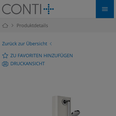
Skip to main navigation
Skip to main content
Skip to page footer
You are here:
Produktdetails
Zurück zur Übersicht
ZU FAVORITEN HINZUFÜGEN
DRUCKANSICHT