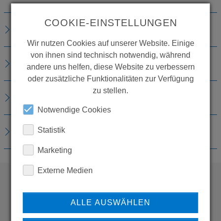
COOKIE-EINSTELLUNGEN
TECHNISCHE DETAILS
Wir nutzen Cookies auf unserer Website. Einige
von ihnen sind technisch notwendig, während
ZUBEHÖR
andere uns helfen, diese Website zu verbessern
oder zusätzliche Funktionalitäten zur Verfügung
zu stellen.
ERSATZTEILE
Notwendige Cookies
DOWNLOADS
Statistik
Marketing
Externe Medien
WOLLEN SIE MEHR
ALLE AUSWÄHLEN
PRODUKTE SEHEN?