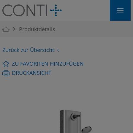
Skip to main navigation
Skip to main content
Skip to page footer
You are here:
Produktdetails
Zurück zur Übersicht
ZU FAVORITEN HINZUFÜGEN
DRUCKANSICHT