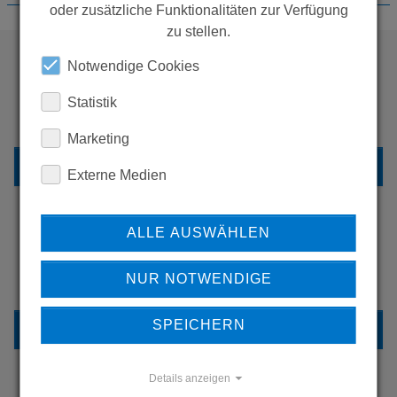
oder zusätzliche Funktionalitäten zur Verfügung
zu stellen.
Notwendige Cookies
WOLLEN SIE MEHR
Statistik
PRODUKTE SEHEN?
Marketing
ZURÜCK ZUR ÜBERSICHT
Externe Medien
ALLE AUSWÄHLEN
ERFAHREN SIE MEHR ÜBER
NUR NOTWENDIGE
UNSERE REFERENZEN
SPEICHERN
REFERENZEN
Details anzeigen