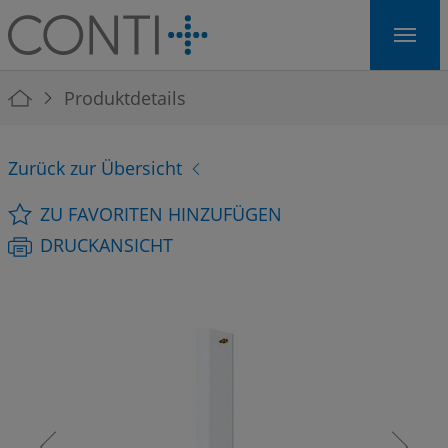
Skip to main navigation
Skip to main content
Skip to page footer
You are here:
Produktdetails
Zurück zur Übersicht
ZU FAVORITEN HINZUFÜGEN
DRUCKANSICHT