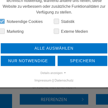
technisch notwendig, während andere uns helfen, diese
Website zu verbessern oder zusätzliche Funktionalitäten zur
ERSATZTEILE
Verfügung zu stellen.
Notwendige Cookies
Statistik
DOWNLOADS
Marketing
Externe Medien
ALLE AUSWÄHLEN
NUR NOTWENDIGE
SPEICHERN
Details anzeigen
ERFAHREN SIE MEHR ÜBER
Impressum
|
Datenschutz
UNSERE REFERENZEN
REFERENZEN