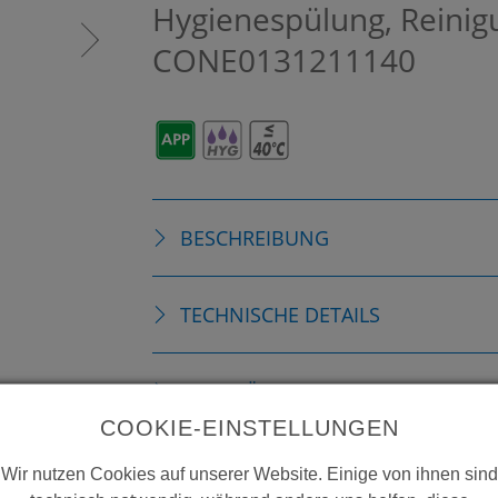
Hygienespülung, Reinig
CONE0131211140
BESCHREIBUNG
TECHNISCHE DETAILS
ZUBEHÖR
COOKIE-EINSTELLUNGEN
VERBRAUCHSMATERIALIEN
Wir nutzen Cookies auf unserer Website. Einige von ihnen sind