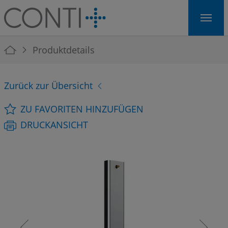
Skip to main navigation
Skip to main content
Skip to page footer
You are here:
Produktdetails
Zurück zur Übersicht
ZU FAVORITEN HINZUFÜGEN
DRUCKANSICHT