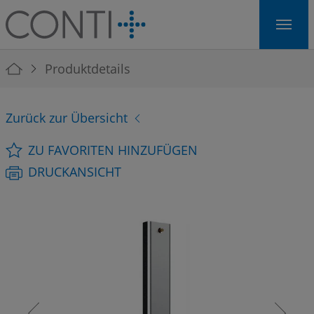
Skip to main navigation
Skip to main content
Skip to page footer
You are here:
Produktdetails
Zurück zur Übersicht
ZU FAVORITEN HINZUFÜGEN
DRUCKANSICHT