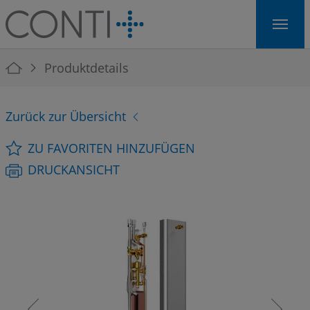
Skip to main navigation
Skip to main content
Skip to page footer
You are here:
Produktdetails
Zurück zur Übersicht
ZU FAVORITEN HINZUFÜGEN
DRUCKANSICHT