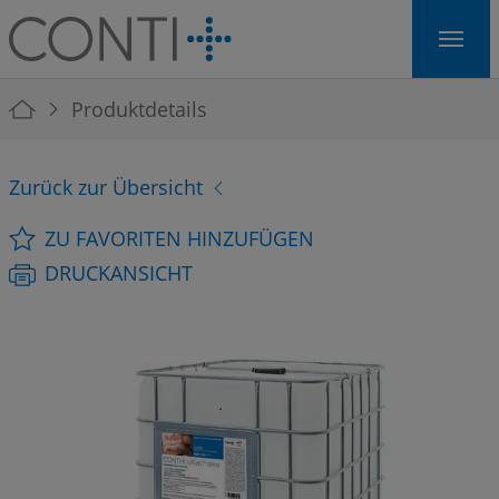
Skip to main navigation
Skip to main content
Skip to page footer
You are here:
Produktdetails
Zurück zur Übersicht
ZU FAVORITEN HINZUFÜGEN
DRUCKANSICHT