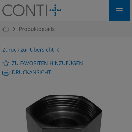
Skip to main navigation
Skip to main content
Skip to page footer
You are here:
Produktdetails
Zurück zur Übersicht
ZU FAVORITEN HINZUFÜGEN
DRUCKANSICHT