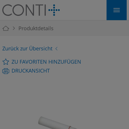
Skip to main navigation
Skip to main content
Skip to page footer
You are here:
Produktdetails
Zurück zur Übersicht
ZU FAVORITEN HINZUFÜGEN
DRUCKANSICHT