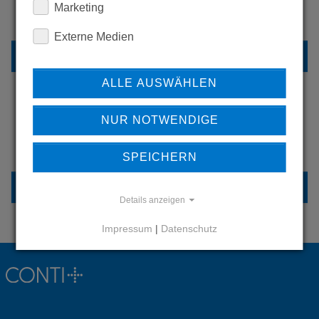
Marketing
UNSERE REFERENZEN
Externe Medien
REFERENZEN
ALLE AUSWÄHLEN
NUR NOTWENDIGE
HABEN SIE FRAGEN?
KONTAKTIEREN SIE UNS
SPEICHERN
KONTAKT
Details anzeigen
Impressum
|
Datenschutz