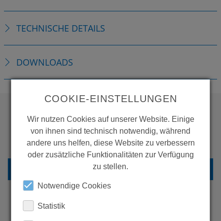
TECHNISCHE DETAILS
DOWNLOADS
COOKIE-EINSTELLUNGEN
Wir nutzen Cookies auf unserer Website. Einige
WOLLEN SIE MEHR
von ihnen sind technisch notwendig, während
PRODUKTE SEHEN?
andere uns helfen, diese Website zu verbessern
oder zusätzliche Funktionalitäten zur Verfügung
zu stellen.
ZURÜCK ZUR ÜBERSICHT
Notwendige Cookies
Statistik
ERFAHREN SIE MEHR ÜBER