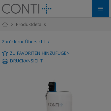
Skip to main navigation
Skip to main content
Skip to page footer
You are here:
Produktdetails
Zurück zur Übersicht
ZU FAVORITEN HINZUFÜGEN
DRUCKANSICHT