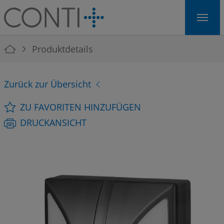
Skip to main navigation
Skip to main content
Skip to page footer
You are here:
Produktdetails
Zurück zur Übersicht
ZU FAVORITEN HINZUFÜGEN
DRUCKANSICHT