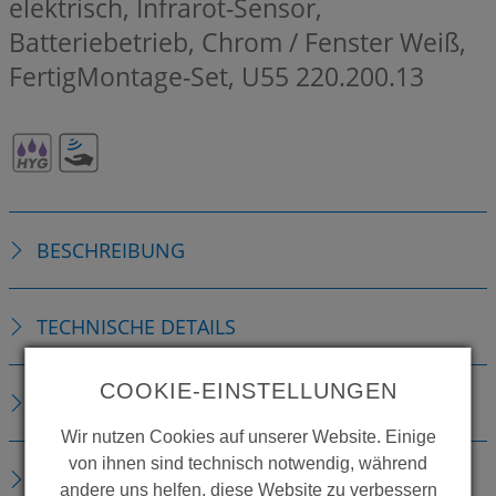
elektrisch, Infrarot-Sensor,
Batteriebetrieb, Chrom / Fenster Weiß,
FertigMontage-Set, U55
220.200.13
BESCHREIBUNG
TECHNISCHE DETAILS
COOKIE-EINSTELLUNGEN
ERSATZTEILE
Wir nutzen Cookies auf unserer Website. Einige
von ihnen sind technisch notwendig, während
DOWNLOADS
andere uns helfen, diese Website zu verbessern