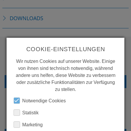
DOWNLOADS
COOKIE-EINSTELLUNGEN
WOLLEN SIE MEHR
Wir nutzen Cookies auf unserer Website. Einige
PRODUKTE SEHEN?
von ihnen sind technisch notwendig, während
andere uns helfen, diese Website zu verbessern
ZURÜCK ZUR ÜBERSICHT
oder zusätzliche Funktionalitäten zur Verfügung
zu stellen.
Notwendige Cookies
ERFAHREN SIE MEHR ÜBER
Statistik
UNSERE REFERENZEN
Marketing