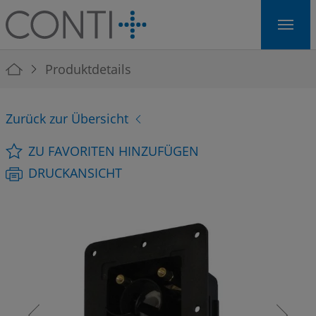
Skip to main navigation
Skip to main content
Skip to page footer
You are here:
Produktdetails
Zurück zur Übersicht
ZU FAVORITEN HINZUFÜGEN
DRUCKANSICHT