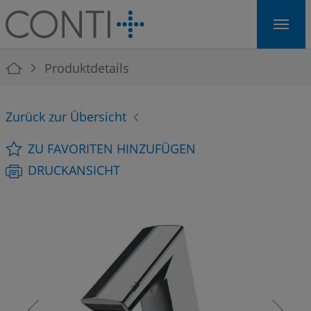
Skip to main navigation
Skip to main content
Skip to page footer
You are here:
Produktdetails
Zurück zur Übersicht
ZU FAVORITEN HINZUFÜGEN
DRUCKANSICHT