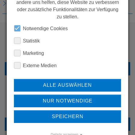
DOWNLOADS
andere uns helfen, diese Website zu verbessern
oder zusätzliche Funktionalitäten zur Verfügung
zu stellen.
Notwendige Cookies
Statistik
WOLLEN SIE MEHR
PRODUKTE SEHEN?
Marketing
Externe Medien
ZURÜCK ZUR ÜBERSICHT
ALLE AUSWÄHLEN
ERFAHREN SIE MEHR ÜBER
NUR NOTWENDIGE
UNSERE REFERENZEN
SPEICHERN
REFERENZEN
Details anzeigen