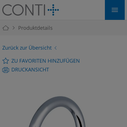
Skip to main navigation
Skip to main content
Skip to page footer
You are here:
Produktdetails
Zurück zur Übersicht
ZU FAVORITEN HINZUFÜGEN
DRUCKANSICHT