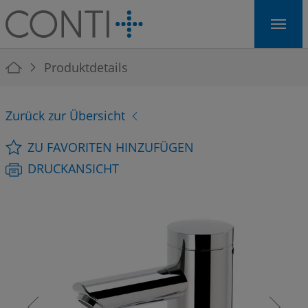
Skip to main navigation
Skip to main content
Skip to page footer
You are here:
Produktdetails
Zurück zur Übersicht
ZU FAVORITEN HINZUFÜGEN
DRUCKANSICHT