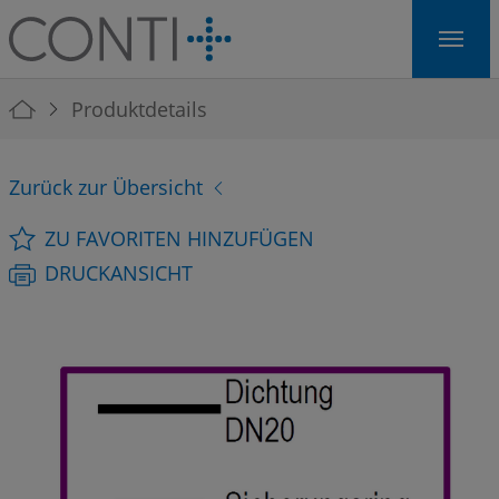
Skip to main navigation
Skip to main content
Skip to page footer
You are here:
Produktdetails
Zurück zur Übersicht
ZU FAVORITEN HINZUFÜGEN
DRUCKANSICHT