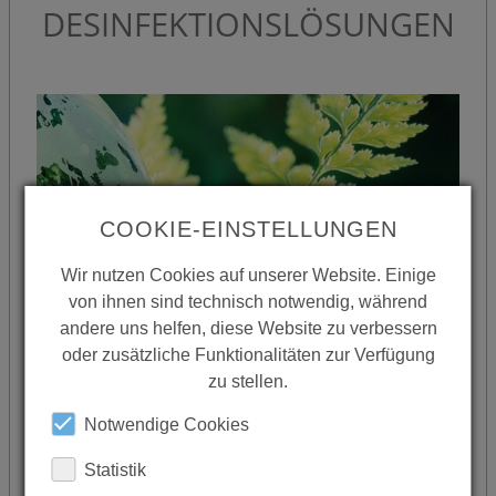
DESINFEKTIONSLÖSUNGEN
COOKIE-EINSTELLUNGEN
Wir nutzen Cookies auf unserer Website. Einige
von ihnen sind technisch notwendig, während
andere uns helfen, diese Website zu verbessern
oder zusätzliche Funktionalitäten zur Verfügung
zu stellen.
NACHHALTIG UND VERTRÄGLICH
Notwendige Cookies
CONTI+ oXan® ist ungiftig, pH-neutral, haut-,
Statistik