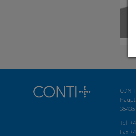
CONTI
Haupt
35435
Tel +
Fax +