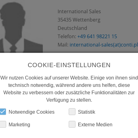
International Sales
35435
Wettenberg
Deutschland
Telefon:
+49 641 98221 15
Mail:
international-sales(at)conti.p
COOKIE-EINSTELLUNGEN
Wir nutzen Cookies auf unserer Website. Einige von ihnen sind
technisch notwendig, während andere uns helfen, diese
Website zu verbessern oder zusätzliche Funktionalitäten zur
MELIBO (PTY) LTD.
Verfügung zu stellen.
Notwendige Cookies
Statistik
Montrose Place, Waterfall Park, Be
Road|Midrand 1685
,
1686
Vorna
Marketing
Externe Medien
Valley